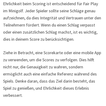
Ehrlichkeit beim Scoring ist entscheidend für Fair Play
im Minigolf. Jeder Spieler sollte seine Schläge genau
aufzeichnen, da dies Integrität und Vertrauen unter den
Teilnehmern fördert. Wenn du einen Schlag verpasst
oder einen zusätzlichen Schlag machst, ist es wichtig,
dies in deinem Score zu berücksichtigen.
Ziehe in Betracht, eine Scorekarte oder eine mobile App
zu verwenden, um die Scores zu verfolgen. Dies hilft
nicht nur, die Genauigkeit zu wahren, sondern
ermöglicht auch eine einfache Referenz während des
Spiels. Denke daran, dass das Ziel darin besteht, das
Spiel zu genießen, und Ehrlichkeit dieses Erlebnis
verbessert.