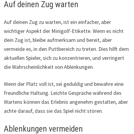
Auf deinen Zug warten
Auf deinen Zug zu warten, ist ein einfacher, aber
wichtiger Aspekt der Minigolf-Etikette. Wenn es nicht
dein Zug ist, bleibe aufmerksam und bereit, aber
vermeide es, in den Puttbereich zu treten. Dies hilft dem
aktuellen Spieler, sich zu konzentrieren, und verringert
die Wahrscheinlichkeit von Ablenkungen.
Wenn der Platz voll ist, sei geduldig und bewahre eine
freundliche Haltung. Leichte Gespräche während des
Wartens können das Erlebnis angenehm gestalten, aber
achte darauf, dass sie das Spiel nicht stören.
Ablenkungen vermeiden