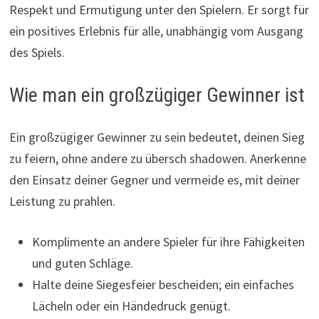
Respekt und Ermutigung unter den Spielern. Er sorgt für
ein positives Erlebnis für alle, unabhängig vom Ausgang
des Spiels.
Wie man ein großzügiger Gewinner ist
Ein großzügiger Gewinner zu sein bedeutet, deinen Sieg
zu feiern, ohne andere zu übersch shadowen. Anerkenne
den Einsatz deiner Gegner und vermeide es, mit deiner
Leistung zu prahlen.
Komplimente an andere Spieler für ihre Fähigkeiten
und guten Schläge.
Halte deine Siegesfeier bescheiden; ein einfaches
Lächeln oder ein Händedruck genügt.