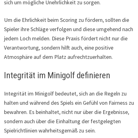
sich um mögliche Unehrlichkeit zu sorgen.
Um die Ehrlichkeit beim Scoring zu fördern, sollten die
Spieler ihre Schläge verfolgen und diese umgehend nach
jedem Loch melden. Diese Praxis fördert nicht nur die
Verantwortung, sondern hilft auch, eine positive
Atmosphäre auf dem Platz aufrechtzuerhalten.
Integrität im Minigolf definieren
Integrität im Minigolf bedeutet, sich an die Regeln zu
halten und während des Spiels ein Gefühl von Fairness zu
bewahren. Es beinhaltet, nicht nur über die Ergebnisse,
sondern auch über die Einhaltung der festgelegten
Spielrichtlinien wahrheitsgemäß zu sein.