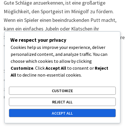
Gute Schläge anzuerkennen, ist eine großartige
Möglichkeit, den Sportgeist im Minigolf zu fördern.
Wenn ein Spieler einen beeindruckenden Putt macht,
kann ein einfaches Jubeln oder Klatschen ihr
Selbstvertrauen stärken und die allgemeine Atmosphäre
We respect your privacy
verbessern. Dies fördert ein positives Erlebnis für alle
Cookies help us improve your experience, deliver
Beteiligten.
personalized content, and analyze traffic. You can
choose which cookies to allow by clicking
Customize
. Click
Accept All
to consent or
Reject
Selbst wenn du konkurrierst, fördert das Anerkennen
All
to decline non-essential cookies.
der Fähigkeiten deines Gegners die Kameradschaft. Es
geht darum, das Spiel gemeinsam zu genießen,
CUSTOMIZE
unabhängig vom Ausgang.
REJECT ALL
Das Spieltempo aufrechterhalten
ACCEPT ALL