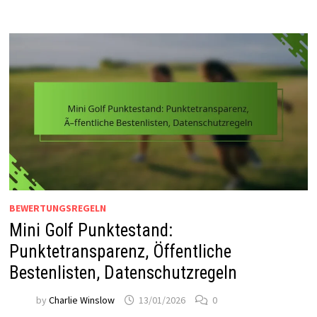
BEWERTUNGSREGELN
Mini Golf Punktestand:
Punktetransparenz, Öffentliche
Bestenlisten, Datenschutzregeln
by
Charlie Winslow
13/01/2026
0