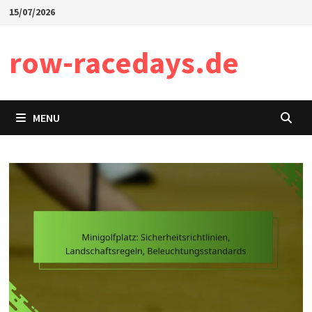
Skip
15/07/2026
to
content
row-racedays.de
MENU