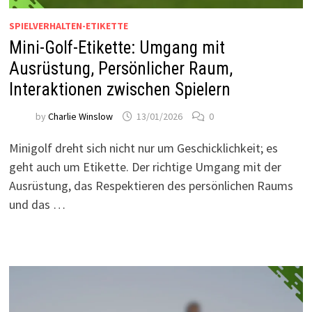
SPIELVERHALTEN-ETIKETTE
Mini-Golf-Etikette: Umgang mit
Ausrüstung, Persönlicher Raum,
Interaktionen zwischen Spielern
by
Charlie Winslow
13/01/2026
0
Minigolf dreht sich nicht nur um Geschicklichkeit; es
geht auch um Etikette. Der richtige Umgang mit der
Ausrüstung, das Respektieren des persönlichen Raums
und das …